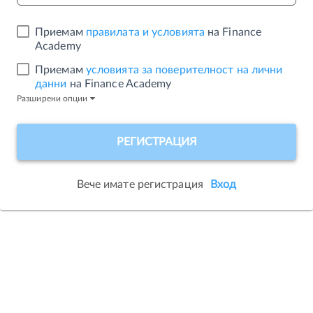
Приемам
правилата и условията
на Finance
Academy
Приемам
условията за поверителност на лични
данни
на Finance Academy
Разширени опции
Вече имате регистрация
Вход